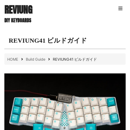
Skip
REVIUNG
to
content
DIY KEYBOARDS
REVIUNG41 ビルドガイド
HOME
Build Guide
REVIUNG41 ビルドガイド