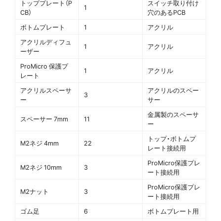
トッププレート（P
スイッチ取り付け
1
CB）
穴のあるPCB
ボトムプレート
1
アクリル
アクリルディフュ
1
アクリル
ーザー
ProMicro 保護プ
1
アクリル
レート
アクリルスペーサ
アクリルのスペー
3
ー
サー
金属製のスペーサ
スペーサー 7mm
11
ー
トップ・ボトムプ
M2ネジ 4mm
22
レート接続用
ProMicro保護プレ
M2ネジ 10mm
3
ート接続用
ProMicro保護プレ
M2ナット
3
ート接続用
ゴム足
6
ボトムプレート用