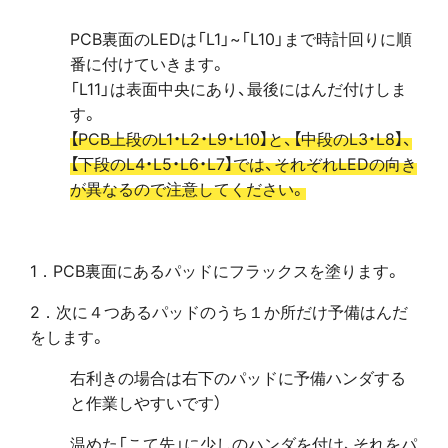
PCB裏面のLEDは「L1」~「L10」まで時計回りに順
番に付けていきます。
「L11」は表面中央にあり、最後にはんだ付けしま
す。
【PCB上段のL1・L2・L9・L10】と、【中段のL3・L8】、
【下段のL4・L5・L6・L7】では、それぞれLEDの向き
が異なるので注意してください。
1．PCB裏面にあるパッドにフラックスを塗ります。
2．次に４つあるパッドのうち１か所だけ予備はんだ
をします。
右利きの場合は右下のパッドに予備ハンダする
と作業しやすいです）
温めた「こて先」に少しのハンダを付け、それをパ