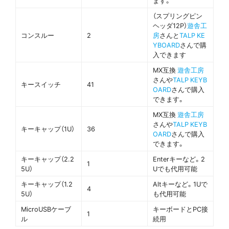
ます。
（スプリングピン
ヘッダ12P）
遊舎工
コンスルー
2
房
さんと
TALP KE
YBOARD
さんで購
入できます
MX互換
遊舎工房
さんや
TALP KEYB
キースイッチ
41
OARD
さんで購入
できます。
MX互換
遊舎工房
さんや
TALP KEYB
キーキャップ（1U）
36
OARD
さんで購入
できます。
キーキャップ（2.2
Enterキーなど。2
1
5U）
Uでも代用可能
キーキャップ（1.2
Altキーなど。1Uで
4
5U）
も代用可能
MicroUSBケーブ
キーボードとPC接
1
ル
続用